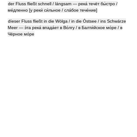
der Fluss fließt schnell / lángsam — река́ течёт бы́стро /
ме́дленно [у реки́ си́льное / сла́бое тече́ние]
díeser Fluss fließt in die Wólga / in die Óstsee / ins Schwárze
Meer — э́та река́ впада́ет в Во́лгу / в Балти́йское мо́ре / в
Чёрное мо́ре