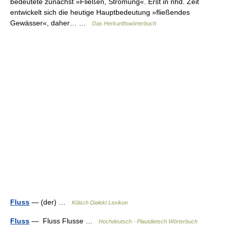
bedeutete zunächst »Fließen, Strömung«. Erst in nhd. Zeit
entwickelt sich die heutige Hauptbedeutung »fließendes
Gewässer«, daher… …
Das Herkunftswörterbuch
Fluss
— (der) …
Kölsch Dialekt Lexikon
Fluss
— Fluss Flusse …
Hochdeutsch - Plautdietsch Wörterbuch