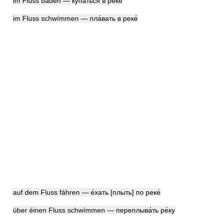
im Fluss báden — купа́ться в реке́
im Fluss schwímmen — пла́вать в реке́
auf dem Fluss fáhren — е́хать [плыть] по реке́
über éinen Fluss schwímmen — переплыва́ть ре́ку