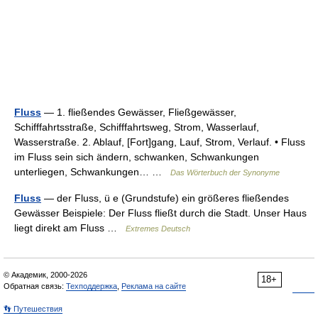
Fluss
— 1. fließendes Gewässer, Fließgewässer,
Schifffahrtsstraße, Schifffahrtsweg, Strom, Wasserlauf,
Wasserstraße. 2. Ablauf, [Fort]gang, Lauf, Strom, Verlauf. • Fluss
im Fluss sein sich ändern, schwanken, Schwankungen
unterliegen, Schwankungen… …
Das Wörterbuch der Synonyme
Fluss
— der Fluss, ü e (Grundstufe) ein größeres fließendes
Gewässer Beispiele: Der Fluss fließt durch die Stadt. Unser Haus
liegt direkt am Fluss …
Extremes Deutsch
© Академик, 2000-2026
18+
Обратная связь:
Техподдержка
,
Реклама на сайте
👣 Путешествия