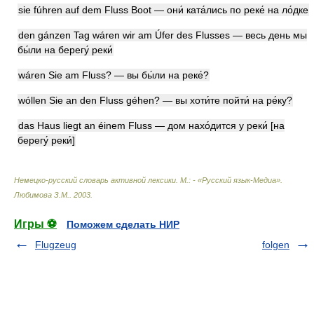
sie fúhren auf dem Fluss Boot — они́ ката́лись по реке́ на ло́дке
den gánzen Tag wáren wir am Úfer des Flusses — весь день мы
бы́ли на берегу́ реки́
wáren Sie am Fluss? — вы бы́ли на реке́?
wóllen Sie an den Fluss géhen? — вы хоти́те пойти́ на ре́ку?
das Haus liegt an éinem Fluss — дом нахо́дится у реки́ [на
берегу́ реки́]
Немецко-русский словарь активной лексики. М.: - «Русский язык-Медиа»
.
Любимова З.М.
.
2003
.
Игры ⚽
Поможем сделать НИР
Flugzeug
folgen