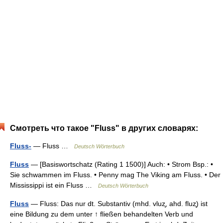
Смотреть что такое "Fluss" в других словарях:
Fluss-
— Fluss …
Deutsch Wörterbuch
Fluss
— [Basiswortschatz (Rating 1 1500)] Auch: • Strom Bsp.: •
Sie schwammen im Fluss. • Penny mag The Viking am Fluss. • Der
Mississippi ist ein Fluss …
Deutsch Wörterbuch
Fluss
— Fluss: Das nur dt. Substantiv (mhd. vluz̧, ahd. fluz̧) ist
eine Bildung zu dem unter ↑ fließen behandelten Verb und