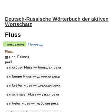
Deutsch-Russische Wörterbuch der aktiven
Wortschatz
Fluss
Толкование
Перевод
Fluss
m
(-es, Flüsse)
река́
ein gróßer Fluss — больша́я река́
ein lánger Fluss — дли́нная река́
ein bréiter Fluss — широ́кая река́
ein schmáler Fluss — у́зкая река́
ein tíefer Fluss — глубо́кая река́