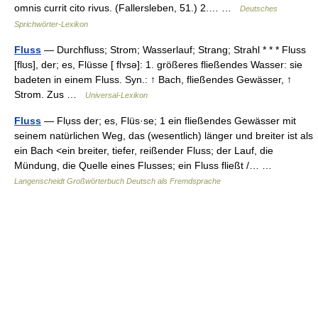
omnis currit cito rivus. (Fallersleben, 51.) 2.… …
Deutsches
Sprichwörter-Lexikon
Fluss
— Durchfluss; Strom; Wasserlauf; Strang; Strahl * * * Fluss
[flʊs], der; es, Flüsse [ flʏsə]: 1. größeres fließendes Wasser: sie
badeten in einem Fluss. Syn.: ↑ Bach, fließendes Gewässer, ↑
Strom. Zus …
Universal-Lexikon
Fluss
— Flụss der; es, Flüs·se; 1 ein fließendes Gewässer mit
seinem natürlichen Weg, das (wesentlich) länger und breiter ist als
ein Bach <ein breiter, tiefer, reißender Fluss; der Lauf, die
Mündung, die Quelle eines Flusses; ein Fluss fließt /… …
Langenscheidt Großwörterbuch Deutsch als Fremdsprache